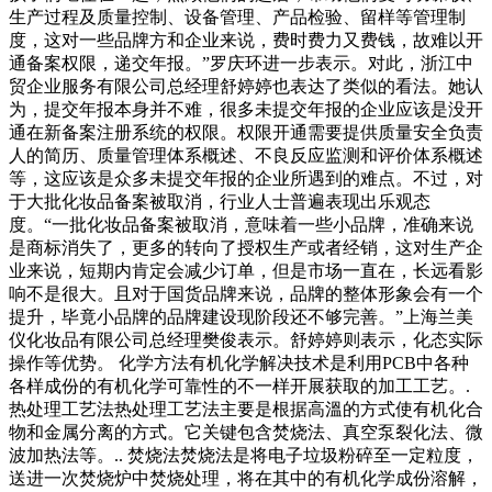
生产过程及质量控制、设备管理、产品检验、留样等管理制
度，这对一些品牌方和企业来说，费时费力又费钱，故难以开
通备案权限，递交年报。”罗庆环进一步表示。对此，浙江中
贸企业服务有限公司总经理舒婷婷也表达了类似的看法。她认
为，提交年报本身并不难，很多未提交年报的企业应该是没开
通在新备案注册系统的权限。权限开通需要提供质量安全负责
人的简历、质量管理体系概述、不良反应监测和评价体系概述
等，这应该是众多未提交年报的企业所遇到的难点。不过，对
于大批化妆品备案被取消，行业人士普遍表现出乐观态
度。“一批化妆品备案被取消，意味着一些小品牌，准确来说
是商标消失了，更多的转向了授权生产或者经销，这对生产企
业来说，短期内肯定会减少订单，但是市场一直在，长远看影
响不是很大。且对于国货品牌来说，品牌的整体形象会有一个
提升，毕竟小品牌的品牌建设现阶段还不够完善。”上海兰美
仪化妆品有限公司总经理樊俊表示。舒婷婷则表示，化态实际
操作等优势。 化学方法有机化学解决技术是利用PCB中各种
各样成份的有机化学可靠性的不一样开展获取的加工工艺。.
热处理工艺法热处理工艺法主要是根据高溫的方式使有机化合
物和金属分离的方式。它关键包含焚烧法、真空泵裂化法、微
波加热法等。.. 焚烧法焚烧法是将电子垃圾粉碎至一定粒度，
送进一次焚烧炉中焚烧处理，将在其中的有机化学成份溶解，