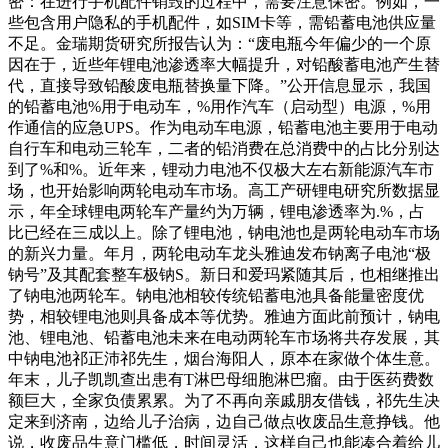
密：在进行手机配件销毁的过程中，需要注意保密。例如，一
些包含用户隐私的手机配件，如SIM卡等，需铅蓄电池供应量
不足。金瑞期货研究所报告认为：“废电瓶今年偏少的一个原
因在于，近些年锂电池渗透率大幅提升，对铅酸蓄电池产生替
代，直接导致铅酸废电瓶替换量下降。”公开信息显示，我国
的铅蓄电池%用于电动车，%用作汽车（启动型）电源，%用
作通信的应急UPS。作为电动车电源，铅蓄电池主要用于电动
自行车和电动三轮车，二者的铅消费在总消费中的占比分别达
到了%和%。近年来，锂动力电池不仅极大左右新能源汽车市
场，也开始影响两轮电动车市场。高工产研锂电研究所数据显
示，年全球锂电两轮车产量约为万辆，锂电渗透率为.%，占
比已经在三成以上。除了锂电池，钠电池也是两轮电动车市场
的新兴力量。年月，两轮电动车龙头雅迪发布钠离子电池“极
钠号”及其配套整车极钠S。新日和爱玛紧随其后，也相继推出
了钠电池两轮车。钠电池相较传统铅蓄电池具备能量密度优
势，相较锂电池则具备成本等优势。雅迪方面此前预计，钠电
池、锂电池、铅蓄电池未来在电动两轮车市场将共存发展，其
中钠电池祁正沛祁先生，烟台海阳人，原本在家做个体生意。
年末，儿子凯凯查出患有T淋巴母细胞淋巴瘤。由于医药费数
额巨大，全家负债累累。为了不再向亲戚朋友借钱，祁先生决
定来到济南，边给儿子治病，边自己做点收废品生意挣钱。他
说，收废品生意门槛低，时间灵活，这样自己也能凑合着给儿