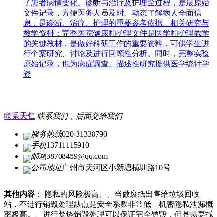
了患者病情变化、诊断与治疗及护理全过程，是最原始
文件记录，方便医务人员及时、动态了解病人全面信
息，是诊断、治疗、护理的重要参考依据。相关研究与
教学资料：完整医院健康和护理文件是医学和护理教学
的关键教材，是做好科研工作的重要资料，可供学生进
行个案研究、讨论及进行回顾性分析。同时，完整实验
原始记录，也为病症调查、描述性研究提供医学统计学
资
联系
天仁
联系我们，后面交给我们
服务热线
020-31338790
手机
13711115910
邮箱
38708459@qq.com
公司地址
广州市天河区小新塘横圳路10号
其他内容
： 隐私的风险极高。、当做废纸出售给垃圾回收
站，不进行销毁处理缺点是安全系数非常低，机密隐私泄漏概
率极高。、进行焚烧销毁处理可以保证完全销毁，但是需要找