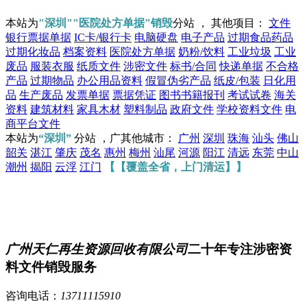
本站为
"深圳""医院处方单据"销毁
分站 ， 其他项目：
文件
银行票据单据
IC卡/银行卡
电脑硬盘
电子产品
过期食品药品
过期化妆品
档案资料
医院处方单据
奶粉/饮料
工业垃圾
工业
废品
服装衣服
纸质文件
涉密文件
标书/合同
快递单据
不合格
产品
过期物品
办公用品资料
假冒伪劣产品
纸皮/包装
日化用
品
生产废品
发票单据
票据凭证
图书书籍报刊
考试试卷
海关
资料
建筑材料
家具木材
塑料制品
政府文件
学校资料文件
电
商平台文件
本站为
“深圳”
分站 ，广其他城市：
广州
深圳
珠海
汕头
佛山
韶关
湛江
肇庆
茂名
惠州
梅州
汕尾
河源
阳江
清远
东莞
中山
潮州
揭阳
云浮
江门
【【覆盖全省，上门清运】】
广州天仁再生资源回收有限公司
二十年专注涉密资
料文件销毁服务
咨询电话：
13711115910