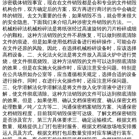
涉密载体销毁事宜，现在在文件销毁都是会和专业的文件销毁
机构合作，双方确定后的方案，双方再进行商讨的当中会确定
终的销毁。去文为重要的任务，如果销毁不当，就会带来很大
的安全隐患。下面我们来介绍几种涉密文件销毁的方法。一、
机械粉碎法机械粉碎法是将纸张经过高速旋转的刀片粉碎成细
小的颗粒。这种方法销毁的文件不易恢复，可以做到彻底清除
文件的痕迹。但是如果使用低档设备进行粉碎操作，可能会存
在文件还原的风险。因此，在选择机械粉碎设备时，应该选择
高档设备。二、火化法火化法是将文件放入高温火炉中进行焚
烧，使文件彻底烧毁。这种方法销毁的文件可以达到彻底清除
的效果，但是在实施火化操作时，应该注意安全问题。特别是
在公共场所如办公室等，应当遵循相关规定，选择合适的设备
进行操作。同时，在进行火化操作时，还应注意环保问题。
三、化学溶解法化学溶解法是将文件放入化学溶液中进行溶
解，使文件彻底清除。这种方法销毁的文件可以达到彻底清除
的效果。但是，如果使用、确认文档保密程度、确认保密文档
处理数量／吨／立方等二、沟通保密档案销毁方案、沟通保密
文档销毁程度，目前我司销毁保密可达级、了解文档保密销毁
是否涉及官方、第三方具体要求三、确定运输模式、根据文档
数量、规格提供上门打包密封服务、根据文档储放场地安排搬
运人员及方式、根据文档打包后数量安排对应车辆进行装车、