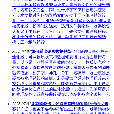
工业型档案销毁设备变为处置大量涉敏文件时的理想选
择，既高效又安全，同时也考虑了环保和使用的便捷
性，本文探讨为何销毁档案时应使用工业纸张销毁设
备。一、高效性 工业纸张销毁设备能够高效地处理大量
档案销毁，粉碎能力强大，适用文件类物料。这类设备
大多采用中低速、大扭距设计，确保文件被彻底粉碎。
相比于传统的销毁方法，如手动撕碎或使用普通碎纸
机，工业纸张销毁
2025-07-01
如何看出硬盘数据销毁了
验证硬盘是否被完
全销毁，可从物质状态和数据修复潜力两方面进行考
量。以下是一些简单且有效的办法：一、物质状态检查
外观检查：直接观察硬盘的外观，看是否有显著的物理
破坏痕迹，如开裂、冲孔、分割、粉碎等。这些痕迹是
硬盘被物理销毁的证据。若是硬盘已通过物理粉碎或分
割处理，其重量和质感很可能会有显著变化。由于硬盘
的数据存储在盘片上的磁体涂层中，通过冲孔破坏盘片
的物理结构，或直接碾碎硬盘总体结构被完全破坏，包
2025-07-01
废弃购物卡，还是要销毁稳妥
购物卡的发售
客群广泛，覆盖了各种类型的企业和机构，过期购物卡