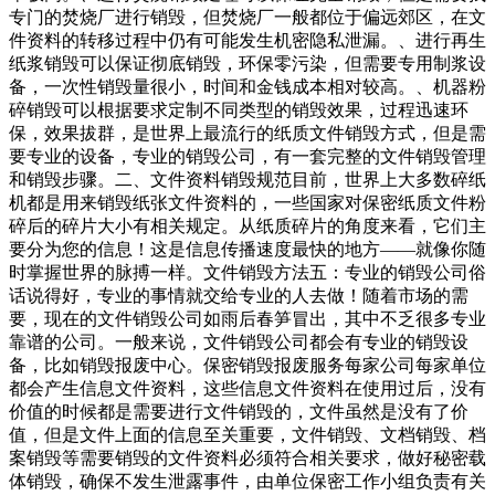
专门的焚烧厂进行销毁，但焚烧厂一般都位于偏远郊区，在文
件资料的转移过程中仍有可能发生机密隐私泄漏。、进行再生
纸浆销毁可以保证彻底销毁，环保零污染，但需要专用制浆设
备，一次性销毁量很小，时间和金钱成本相对较高。、机器粉
碎销毁可以根据要求定制不同类型的销毁效果，过程迅速环
保，效果拔群，是世界上最流行的纸质文件销毁方式，但是需
要专业的设备，专业的销毁公司，有一套完整的文件销毁管理
和销毁步骤。二、文件资料销毁规范目前，世界上大多数碎纸
机都是用来销毁纸张文件资料的，一些国家对保密纸质文件粉
碎后的碎片大小有相关规定。从纸质碎片的角度来看，它们主
要分为您的信息！这是信息传播速度最快的地方——就像你随
时掌握世界的脉搏一样。文件销毁方法五：专业的销毁公司俗
话说得好，专业的事情就交给专业的人去做！随着市场的需
要，现在的文件销毁公司如雨后春笋冒出，其中不乏很多专业
靠谱的公司。一般来说，文件销毁公司都会有专业的销毁设
备，比如销毁报废中心。保密销毁报废服务每家公司每家单位
都会产生信息文件资料，这些信息文件资料在使用过后，没有
价值的时候都是需要进行文件销毁的，文件虽然是没有了价
值，但是文件上面的信息至关重要，文件销毁、文档销毁、档
案销毁等需要销毁的文件资料必须符合相关要求，做好秘密载
体销毁，确保不发生泄露事件，由单位保密工作小组负责有关