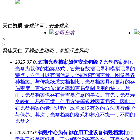
天仁
资质
合规许可，安全规范
公司资质
<
>
聚焦
天仁
了解企业动态，掌握行业风向
2025-07-01
过期光盘档案如何安全销毁？
光盘档案是以
光盘为载体的档案形式，它兼备数据记录和模拟记录的
特点，不但可以存储信息，还能够存储声音、图像等各
种档案。与传统纸质文档相比，光盘档案具有更好的存
储密度、更快地传输速率和更易复制运用的特点。然
而，光盘档案也存在着需要注意的事项。首先，光盘寿
命较短，易受环境、使用方法等多种因素损坏。因此，
在光盘档案的管理过程中应当采取有效的方法进行维护
与保养。其次，光盘档案的格式和标准不统一，不同的
光盘之
2025-07-01
销毁中心为何都在用工业设备销毁档案
相对
于手工或是碎纸机，工业销毁设备高效性、可靠性使得