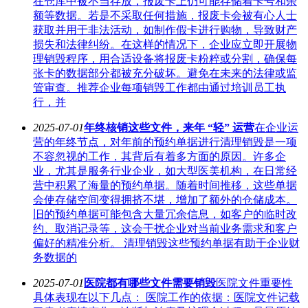
在仓库中被不当存放，报废卡上仍可能存储着卡号和余
额等数据。若是不采取任何措施，报废卡会被有心人士
获取并用于非法活动，如制作假卡进行购物，导致财产
损失和法律纠纷。在这样的情况下，企业应立即开展物
理销毁程序，用合适设备将报废卡粉粹或分割，确保每
张卡的数据部分都被充分破坏。避免在未来的法律或监
管审查。推荐企业每项销毁工作都由通过培训员工执
行，并
2025-07-01
年终核销这些文件，来年 “轻” 运营
在企业运
营的年终节点，对年前的预约单据进行清理销毁是一项
不容忽视的工作，其背后有着多方面的原因。许多企
业，尤其是服务行业企业，如大型医美机构，在日常经
营中积累了海量的预约单据。随着时间推移，这些单据
会使存储空间变得拥挤不堪，增加了额外的仓储成本。
旧的预约单据可能包含大量冗余信息，如客户的临时改
约、取消记录等，这会干扰企业对当前业务需求和客户
偏好的精准分析。 清理销毁这些预约单据有助于企业财
务数据的
2025-07-01
医院都有哪些文件需要销毁
医院文件重要性
具体表现在以下几点： 医院工作的依据：医院文件记载