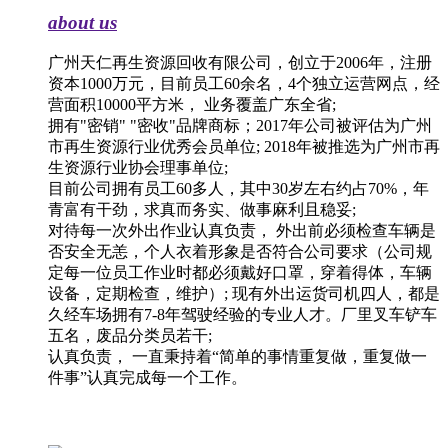
about us
广州天仁再生资源回收有限公司，创立于2006年，注册
资本1000万元，目前员工60余名，4个独立运营网点，经
营面积10000平方米， 业务覆盖广东全省;
拥有"密销" "密收"品牌商标；2017年公司被评估为广州
市再生资源行业优秀会员单位; 2018年被推选为广州市再
生资源行业协会理事单位;
目前公司拥有员工60多人，其中30岁左右约占70%，年
青富有干劲，求真而务实、做事麻利且稳妥;
对待每一次外出作业认真负责， 外出前必须检查车辆是
否安全无恙，个人衣着形象是否符合公司要求（公司规
定每一位员工作业时都必须戴好口罩，穿着得体，车辆
设备，定期检查，维护）; 现有外出运货司机四人，都是
久经车场拥有7-8年驾驶经验的专业人才。厂里叉车铲车
五名，废品分类员若干;
认真负责， 一直秉持着“简单的事情重复做，重复做一
件事”认真完成每一个工作。