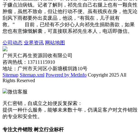
子赚点治病钱。记者了解到，祁先生自己右腿上也有一颗良性
肿瘤，虽然不致命，但让他行动不便。虽有残疾在身，他无论
刮风下雨都要外出卖废品，他说，“有我在，儿子就有
救。” 目前，已经有不少好心人向祁先生捐助善款，如果
您也有意慷慨解囊，可直接联系祁先生本人，电话即微信。
公司动态
业界资讯
网站地图
广州天仁再生资源回收有限公司
咨询热线：13711115910
地址：广州市天河区小新塘横圳路10号
Sitemap
Sitemap.xml
Powered by MetInfo
Copyright 2025 All
Rights Reserved
微信客服
天仁密销，自成立之始便反复探索：
提供一种什么服务，能够未来数十年，仍满足客户对文件销毁
的专业和安全性。
专注文件销毁 树立行业标杆