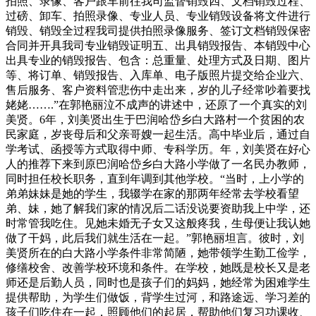
拍照、录像、客户跟车前往我司监督销毁四、文档销毁过程、
过磅、卸车、拍照录像、专业人员、专业销毁设备将文件进行
销毁、销毁全过程我司提供拍照录像服务、签订文档销毁保密
合同并开具我司专业销毁证明五、出具销毁报告、本销毁中心
出具专业的销毁报告、包含：总重量、处理方式及日期、图片
等、将订单、销毁报告、入库单、电子版照片提交给企业六、
售后服务、客户资料管悲伤中走出来，岁的儿子经常吵着要找
姥姥…….”在郭艳丽泣不成声的讲述中，还原了一个真实的刘
美贤。6年，刘美贤出生于巴润哈岱乡白大路村一个贫困的农
民家庭，岁丧母后和父亲哥嫂一起生活。高中毕业后，通过自
学考试、函授等方式取得中师、专科学历。年，刘美贤在好心
人的推荐下来到原巴润哈岱乡白大路小学做了一名民办教师，
同时担任校长职务，直到年调到其他学校。“当时，上小学的
弟弟妹妹是她的学生，我辍学在家的那两年经常去学校看望
弟、妹，她了解我们家的情况后二话没说要资助我上中学，还
时常管我吃住。见她未婚无子女又这般疼我，生母便让我认她
做了干妈，此后我们就生活在一起。”郭艳丽坦言。彼时，刘
美贤所在的白大路小学条件非常简陋，她带领学生勤工俭学，
修缮校舍、改善学校环境和条件。在学校，她既是校长又是老
师还是后勤人员，同时也是孩子们的妈妈，她经常为困难学生
提供帮助，为学生们做饭，背学生过河，和路途远、学习差的
孩子们吃住在一起，照顾他们的起居，帮助他们复习功课收、