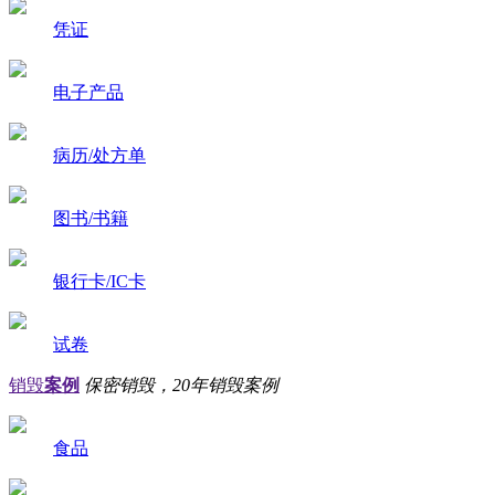
凭证
电子产品
病历/处方单
图书/书籍
银行卡/IC卡
试卷
销毁
案例
保密销毁，20年销毁案例
食品