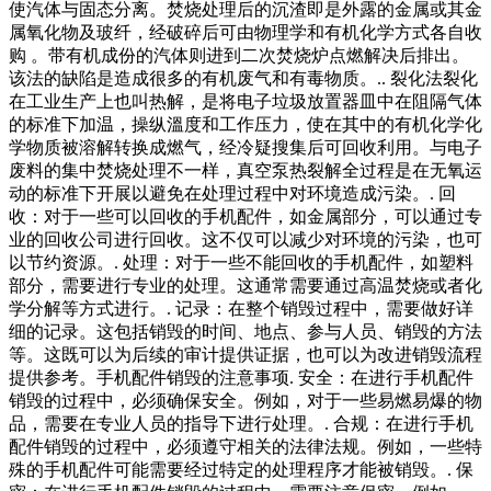
使汽体与固态分离。焚烧处理后的沉渣即是外露的金属或其金
属氧化物及玻纤，经破碎后可由物理学和有机化学方式各自收
购 。带有机成份的汽体则进到二次焚烧炉点燃解决后排出。
该法的缺陷是造成很多的有机废气和有毒物质。.. 裂化法裂化
在工业生产上也叫热解，是将电子垃圾放置器皿中在阻隔气体
的标准下加温，操纵溫度和工作压力，使在其中的有机化学化
学物质被溶解转换成燃气，经冷疑搜集后可回收利用。与电子
废料的集中焚烧处理不一样，真空泵热裂解全过程是在无氧运
动的标准下开展以避免在处理过程中对环境造成污染。. 回
收：对于一些可以回收的手机配件，如金属部分，可以通过专
业的回收公司进行回收。这不仅可以减少对环境的污染，也可
以节约资源。. 处理：对于一些不能回收的手机配件，如塑料
部分，需要进行专业的处理。这通常需要通过高温焚烧或者化
学分解等方式进行。. 记录：在整个销毁过程中，需要做好详
细的记录。这包括销毁的时间、地点、参与人员、销毁的方法
等。这既可以为后续的审计提供证据，也可以为改进销毁流程
提供参考。手机配件销毁的注意事项. 安全：在进行手机配件
销毁的过程中，必须确保安全。例如，对于一些易燃易爆的物
品，需要在专业人员的指导下进行处理。. 合规：在进行手机
配件销毁的过程中，必须遵守相关的法律法规。例如，一些特
殊的手机配件可能需要经过特定的处理程序才能被销毁。. 保