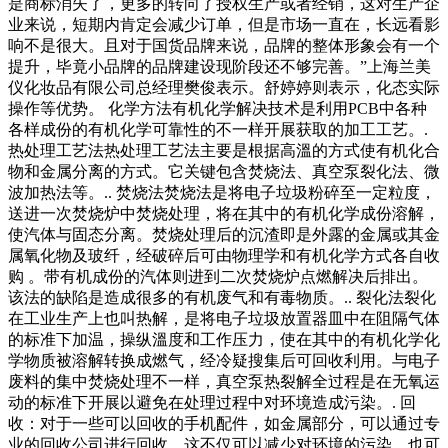
是商标消失了，更多的转向了授权生产或者经销，这对生产企
业来说，短期内肯定会减少订单，但是市场一直在，长远看影
响不是很大。且对于国货品牌来说，品牌的整体形象会有一个
提升，毕竟小品牌的品牌建设现阶段还不够完善。”上海兰美
仪化妆品有限公司总经理樊俊表示。舒婷婷则表示，化态实际
操作等优势。 化学方法有机化学解决技术是利用PCB中各种
各样成份的有机化学可靠性的不一样开展获取的加工工艺。.
热处理工艺法热处理工艺法主要是根据高溫的方式使有机化合
物和金属分离的方式。它关键包含焚烧法、真空泵裂化法、微
波加热法等。.. 焚烧法焚烧法是将电子垃圾粉碎至一定粒度，
送进一次焚烧炉中焚烧处理，将在其中的有机化学成份溶解，
使汽体与固态分离。焚烧处理后的沉渣即是外露的金属或其金
属氧化物及玻纤，经破碎后可由物理学和有机化学方式各自收
购 。带有机成份的汽体则进到二次焚烧炉点燃解决后排出。
该法的缺陷是造成很多的有机废气和有毒物质。.. 裂化法裂化
在工业生产上也叫热解，是将电子垃圾放置器皿中在阻隔气体
的标准下加温，操纵溫度和工作压力，使在其中的有机化学化
学物质被溶解转换成燃气，经冷疑搜集后可回收利用。与电子
废料的集中焚烧处理不一样，真空泵热裂解全过程是在无氧运
动的标准下开展以避免在处理过程中对环境造成污染。. 回
收：对于一些可以回收的手机配件，如金属部分，可以通过专
业的回收公司进行回收。这不仅可以减少对环境的污染，也可