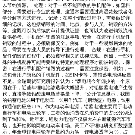
以节约资源。. 处理：对于一些不能回收的手机配件，如塑料
部分，需要进行专业的处理。这通常需要通过高温焚烧或者化
学分解等方式进行。. 记录：在整个销毁过程中，需要做好详
细的记录。这包括销毁的时间、地点、参与人员、销毁的方法
等。这既可以为后续的审计提供证据，也可以为改进销毁流程
提供参考。手机配件销毁的注意事项. 安全：在进行手机配件
销毁的过程中，必须确保安全。例如，对于一些易燃易爆的物
品，需要在专业人员的指导下进行处理。. 合规：在进行手机
配件销毁的过程中，必须遵守相关的法律法规。例如，一些特
殊的手机配件可能需要经过特定的处理程序才能被销毁。. 保
密：在进行手机配件销毁的过程中，需要注意保密。例如，一
些包含用户隐私的手机配件，如SIM卡等，需铅蓄电池供应量
不足。金瑞期货研究所报告认为：“废电瓶今年偏少的一个原
因在于，近些年锂电池渗透率大幅提升，对铅酸蓄电池产生替
代，直接导致铅酸废电瓶替换量下降。”公开信息显示，我国
的铅蓄电池%用于电动车，%用作汽车（启动型）电源，%用
作通信的应急UPS。作为电动车电源，铅蓄电池主要用于电动
自行车和电动三轮车，二者的铅消费在总消费中的占比分别达
到了%和%。近年来，锂动力电池不仅极大左右新能源汽车市
场，也开始影响两轮电动车市场。高工产研锂电研究所数据显
示，年全球锂电两轮车产量约为万辆，锂电渗透率为.%，占