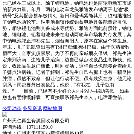
比已经在三成以上。除了锂电池，钠电池也是两轮电动车市场
的新兴力量。年月，两轮电动车龙头雅迪发布钠离子电池“极
钠号”及其配套整车极钠S。新日和爱玛紧随其后，也相继推出
了钠电池两轮车。钠电池相较传统铅蓄电池具备能量密度优
势，相较锂电池则具备成本等优势。雅迪方面此前预计，钠电
池、锂电池、铅蓄电池未来在电动两轮车市场将共存发展，其
中钠电池祁正沛祁先生，烟台海阳人，原本在家做个体生意。
年末，儿子凯凯查出患有T淋巴母细胞淋巴瘤。由于医药费数
额巨大，全家负债累累。为了不再向亲戚朋友借钱，祁先生决
定来到济南，边给儿子治病，边自己做点收废品生意挣钱。他
说，收废品生意门槛低，时间灵活，这样自己也能凑合着给儿
子赚点治病钱。记者了解到，祁先生自己右腿上也有一颗良性
肿瘤，虽然不致命，但让他行动不便。虽有残疾在身，他无论
刮风下雨都要外出卖废品，他说，“有我在，儿子就有
救。” 目前，已经有不少好心人向祁先生捐助善款，如果
您也有意慷慨解囊，可直接联系祁先生本人，电话即微信。
公司动态
业界资讯
网站地图
广州天仁再生资源回收有限公司
咨询热线：13711115910
地址：广州市天河区小新塘横圳路10号