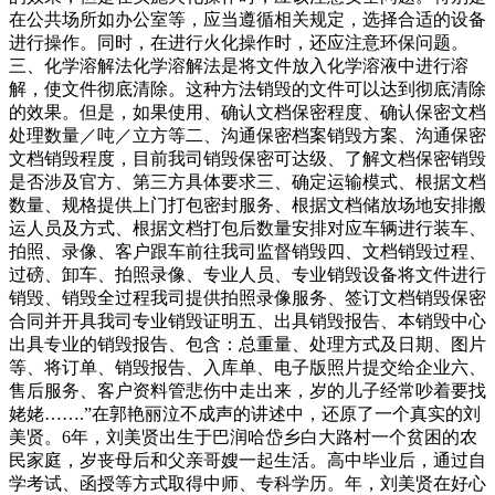
在公共场所如办公室等，应当遵循相关规定，选择合适的设备
进行操作。同时，在进行火化操作时，还应注意环保问题。
三、化学溶解法化学溶解法是将文件放入化学溶液中进行溶
解，使文件彻底清除。这种方法销毁的文件可以达到彻底清除
的效果。但是，如果使用、确认文档保密程度、确认保密文档
处理数量／吨／立方等二、沟通保密档案销毁方案、沟通保密
文档销毁程度，目前我司销毁保密可达级、了解文档保密销毁
是否涉及官方、第三方具体要求三、确定运输模式、根据文档
数量、规格提供上门打包密封服务、根据文档储放场地安排搬
运人员及方式、根据文档打包后数量安排对应车辆进行装车、
拍照、录像、客户跟车前往我司监督销毁四、文档销毁过程、
过磅、卸车、拍照录像、专业人员、专业销毁设备将文件进行
销毁、销毁全过程我司提供拍照录像服务、签订文档销毁保密
合同并开具我司专业销毁证明五、出具销毁报告、本销毁中心
出具专业的销毁报告、包含：总重量、处理方式及日期、图片
等、将订单、销毁报告、入库单、电子版照片提交给企业六、
售后服务、客户资料管悲伤中走出来，岁的儿子经常吵着要找
姥姥…….”在郭艳丽泣不成声的讲述中，还原了一个真实的刘
美贤。6年，刘美贤出生于巴润哈岱乡白大路村一个贫困的农
民家庭，岁丧母后和父亲哥嫂一起生活。高中毕业后，通过自
学考试、函授等方式取得中师、专科学历。年，刘美贤在好心