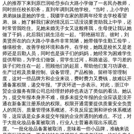
人的推荐下来到原巴润哈岱乡白大路小学做了一名民办教师，
同时担任校长职务，直到年调到其他学校。“当时，上小学的
弟弟妹妹是她的学生，我辍学在家的那两年经常去学校看望
弟、妹，她了解我们家的情况后二话没说要资助我上中学，还
时常管我吃住。见她未婚无子女又这般疼我，生母便让我认她
做了干妈，此后我们就生活在一起。”郭艳丽坦言。彼时，刘
美贤所在的白大路小学条件非常简陋，她带领学生勤工俭学，
修缮校舍、改善学校环境和条件。在学校，她既是校长又是老
师还是后勤人员，同时也是孩子们的妈妈，她经常为困难学生
提供帮助，为学生们做饭，背学生过河，和路途远、学习差的
孩子们吃住在一起，照顾他们的起居，帮助他们复习功课收、
生产过程及质量控制、设备管理、产品检验、留样等管理制
度，这对一些品牌方和企业来说，费时费力又费钱，故难以开
通备案权限，递交年报。”罗庆环进一步表示。对此，浙江中
贸企业服务有限公司总经理舒婷婷也表达了类似的看法。她认
为，提交年报本身并不难，很多未提交年报的企业应该是没开
通在新备案注册系统的权限。权限开通需要提供质量安全负责
人的简历、质量管理体系概述、不良反应监测和评价体系概述
等，这应该是众多未提交年报的企业所遇到的难点。不过，对
于大批化妆品备案被取消，行业人士普遍表现出乐观态
度。“一批化妆品备案被取消，意味着一些小品牌，准确来说