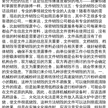
要分为您的信息！这是信息传播速度最快的地方——就像你随
时掌握世界的脉搏一样。文件销毁方法五：专业的销毁公司俗
话说得好，专业的事情就交给专业的人去做！随着市场的需
要，现在的文件销毁公司如雨后春笋冒出，其中不乏很多专业
靠谱的公司。一般来说，文件销毁公司都会有专业的销毁设
备，比如销毁报废中心。保密销毁报废服务每家公司每家单位
都会产生信息文件资料，这些信息文件资料在使用过后，没有
价值的时候都是需要进行文件销毁的，文件虽然是没有了价
值，但是文件上面的信息至关重要，文件销毁、文档销毁、档
案销毁等需要销毁的文件资料必须符合相关要求，做好秘密载
体销毁，确保不发生泄露事件，由单位保密工作小组负责有关
涉密载体销毁事宜，现在在文件销毁都是会和专业的文件销毁
机构合作，双方确定后的方案，双方再进行商讨的当中会确定
终的销毁。去文为重要的任务，如果销毁不当，就会带来很大
的安全隐患。下面我们来介绍几种涉密文件销毁的方法。一、
机械粉碎法机械粉碎法是将纸张经过高速旋转的刀片粉碎成细
小的颗粒。这种方法销毁的文件不易恢复，可以做到彻底清除
文件的痕迹。但是如果使用低档设备进行粉碎操作，可能会存
在文件还原的风险。因此，在选择机械粉碎设备时，应该选择
高档设备。二、火化法火化法是将文件放入高温火炉中进行焚
烧，使文件彻底烧毁。这种方法销毁的文件可以达到彻底清除
的效果，但是在实施火化操作时，应该注意安全问题。特别是