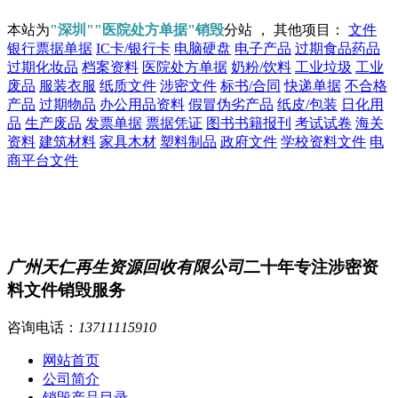
本站为
"深圳""医院处方单据"销毁
分站 ， 其他项目：
文件
银行票据单据
IC卡/银行卡
电脑硬盘
电子产品
过期食品药品
过期化妆品
档案资料
医院处方单据
奶粉/饮料
工业垃圾
工业
废品
服装衣服
纸质文件
涉密文件
标书/合同
快递单据
不合格
产品
过期物品
办公用品资料
假冒伪劣产品
纸皮/包装
日化用
品
生产废品
发票单据
票据凭证
图书书籍报刊
考试试卷
海关
资料
建筑材料
家具木材
塑料制品
政府文件
学校资料文件
电
商平台文件
广州天仁再生资源回收有限公司
二十年专注涉密资
料文件销毁服务
咨询电话：
13711115910
网站首页
公司简介
销毁产品目录